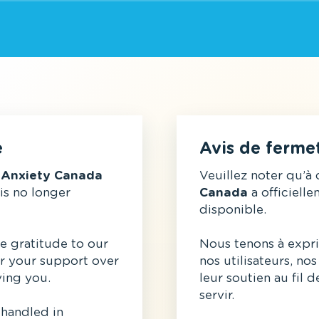
e
Avis de ferme
,
Anxiety Canada
Veuillez noter qu’à 
 is no longer
Canada
a officielle
disponible.
e gratitude to our
Nous tenons à expri
r your support over
nos utilisateurs, n
ving you.
leur soutien au fil 
servir.
 handled in