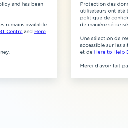
olicy and has been
Protection des donn
utilisateurs ont été
politique de confide
s remains available
de manière sécurisé
BT Centre
and
Here
Une sélection de re
accessible sur les 
rney.
et de
Here to Help 
Merci d’avoir fait p