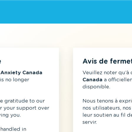
e
Avis de ferme
,
Anxiety Canada
Veuillez noter qu’à 
 is no longer
Canada
a officielle
disponible.
e gratitude to our
Nous tenons à expri
r your support over
nos utilisateurs, n
ving you.
leur soutien au fil 
servir.
 handled in