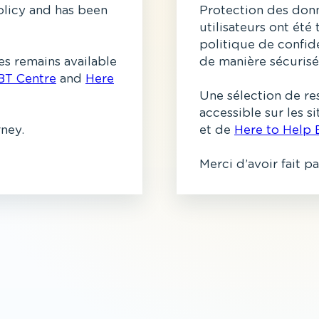
olicy and has been
Protection des donn
utilisateurs ont été
politique de confide
s remains available
de manière sécurisé
BT Centre
and
Here
Une sélection de re
accessible sur les 
rney.
et de
Here to Help 
Merci d’avoir fait p